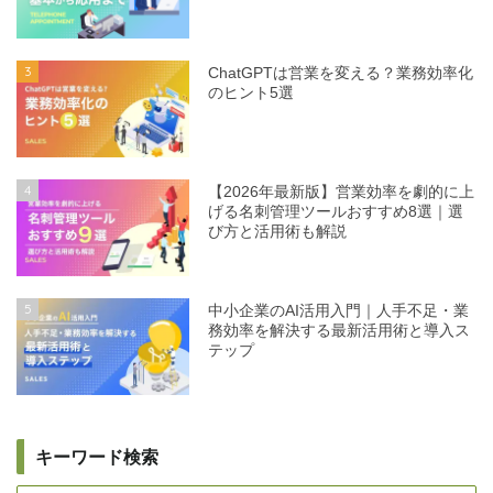
3
ChatGPTは営業を変える？業務効率化
のヒント5選
4
【2026年最新版】営業効率を劇的に上
げる名刺管理ツールおすすめ8選｜選
び方と活用術も解説
5
中小企業のAI活用入門｜人手不足・業
務効率を解決する最新活用術と導入ス
テップ
キーワード検索