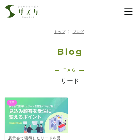
トップ
ブログ
Blog
― TAG ―
リード
営業
展示会で獲得したリードを受