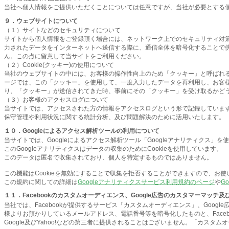
当社へ個人情報をご提供いただくことについては任意ですが、当社が必要とする
９．ウェブサイトについて
（１）サイトなどのセキュリティについて
サイトから個人情報をご登録頂く場合には、ネットワーク上でのセキュリティ対策として
力されたデータをインターネットへ送信する際に、通信全体を暗号化することで
ん。この点に留意して当サイトをご利用ください。
（２）Cookie(クッキー)の使用について
当社のウェブサイトの中には、お客様の操作性向上のため「クッキー」と呼ばれ
ージでは、この「クッキー」を使用して、一度入力したデータを再利用し、お客
り、「クッキー」が送信されてきた時、事前にその「クッキー」を受け取るかど
（３）お客様のアクセスログについて
当サイトでは、アクセスされた方の情報をアクセスログという形で記録しています
保守管理や利用状況に関する統計分析、及び問題解決のために活用いたします。
１０．Googleによるアクセス解析ツールの利用について
当サイトでは、Googleによるアクセス解析ツール「Googleアナリティクス」を
このGoogleアナリティクスはデータの収集のためにCookieを使用しています。
このデータは匿名で収集されており、個人を特定するものではありません。
この機能はCookieを無効にすることで収集を拒否することができますので、お
この規約に関しての詳細は
Googleアナリティクスサービス利用規約のページ
や
G
１１．Facebookのカスタムオーディエンス、Google広告のカスタマーマッ
当社では、Facebookが提供するサービス「カスタムオーディエンス」、Goo
様よりお預かりしているメールアドレス、電話番号等を暗号化したものと、Facebo
Google及びYahoo!などの第三者に提供されることはございません。「カ