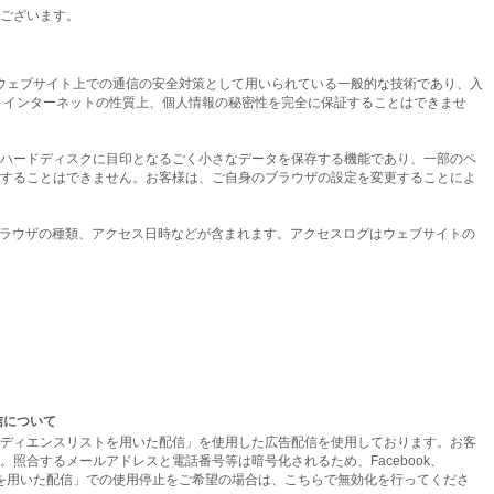
ございます。
います。ウェブサイト上での通信の安全対策として用いられている一般的な技術であり、入
、インターネットの性質上、個人情報の秘密性を完全に保証することはできませ
ハードディスクに目印となるごく小さなデータを保存する機能であり、一部のペ
することはできません。お客様は、ご自身のブラウザの設定を変更することによ
ブラウザの種類、アクセス日時などが含まれます。アクセスログはウェブサイトの
信について
のオーディエンスリストを用いた配信」を使用した広告配信を使用しております。お客
す。照合するメールアドレスと電話番号等は暗号化されるため、Facebook、
ストを用いた配信」での使用停止をご希望の場合は、こちらで無効化を行ってくださ