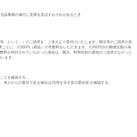
て当該事務の遂行に支障を及ぼすおそれがあるとき
等」という。）のご請求を、ご本人より受付けいたします。開示等のご請求の具
に、3,000円（税込）の手数料をいただきます。3,000円分の郵便定額小為
数料が同封されていなかった場合は、開示、利用目的の通知のご請求がなかった
願います。
ことを確認する。
本人からの委任である場合は‘代理を示す旨の委任状’を確認する。