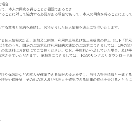
な場合
あって、本人の同意を得ることが困難であるとき
行することに対して協力する必要がある場合であって、本人の同意を得ることによっ
託する業者と契約を締結し、お預かりした個人情報を適正に管理いたします。
する個人情報の訂正、追加又は削除、利用停止等及び第三者提供の停止（以下「開示
求のうち、開示のご請求及び利用目的の通知のご請求につきましては、1件の請求ごと
への郵送料はお客様にてご負担ください。なお、手数料が不足していた場合、及び手
求させていただきます。 依頼票につきましては、下記のリンクよりダウンロード
許証や保険証などの本人が確認できる情報の提示を受け、当社の管理情報と一致する
許証や保険証、その他の本人及び代理人を確認できる情報の提供を受けるとともに、
。