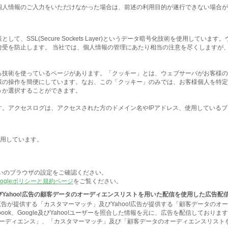
個人情報のご入力をいただけなかった場合は、前述の利用目的が遂行できない場合が
、SSL(Secure Sockets Layer)というデータ暗号化技術を使用して
傍受を防止します。 当社では、個人情報の管理にあたり相当の注意を尽くしますが
る技術を使っているページがあります。「クッキー」とは、ウェブサーバがお客様の
様の操作を簡便にしています。なお、この「クッキー」のみでは、お客様個人を特定
うか選択することができます。
。アクセスログは、アクセスされた方のドメイン名やIPアドレス、使用している
使用しています。
使いのブラウザの設定をご確認ください。
oogleポリシーと規約ページ
をご覧ください。
チ及びYahoo!広告の顧客データのオーディエンスリストを用いた配信を使用した広告配
gle広告が提供する「カスタマーマッチ」及びYahoo!広告が提供する「顧客データ
ok、Google及びYahoo!ユーザーを照合した情報を元に、広告を配信しておりま
スタムオーディエンス」、「カスタマーマッチ」及び「顧客データのオーディエンスリ