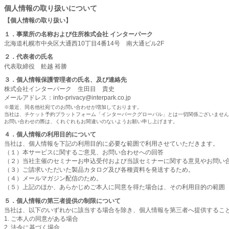
個人情報の取り扱いについて
【個人情報の取り扱い】
１．事業所の名称および住所株式会社 インターパーク
北海道札幌市中央区大通西10丁目4番14号 南大通ビル2F
２．代表者の氏名
代表取締役 舩越 裕勝
３．個人情報保護管理者の氏名、及び連絡先
株式会社インターパーク 生田目 貴史
メールアドレス：info-privacy@interpark.co.jp
※最近、同名他社宛てのお問い合わせが増加しております。
当社は、チケット予約プラットフォーム「インターパークグローバル」とは一切関係ございません
お問い合わせの際は、くれぐれもお間違いのないようお願い申し上げます。
４．個人情報の利用目的について
当社は、個人情報を下記の利用目的に必要な範囲で利用させていただきます。
（１）本サービスに関するご意見、お問い合わせへの回答
（２）当社主催のセミナーお申込受付および当該セミナーに関する意見やお問い
（３）ご請求いただいた製品カタログ及び各種資料を発送するため。
（４）メールマガジン配信のため。
（５）上記のほか、あらかじめご本人に同意を得た場合は、その利用目的の範囲
５．個人情報の第三者提供の制限について
当社は、以下のいずれかに該当する場合を除き、個人情報を第三者へ提供するこ
1. ご本人の同意がある場合
2. 法令に基づく場合