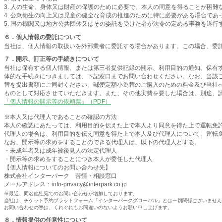
3. 人の生命、身体又は財産の保護のために必要で、本人の同意を得ることが困難
4. 公衆衛生の向上又は児童の健全な育成の推進のために特に必要がある場合で
5. 国の機関又は地方公共団体又はその委託を受けた者が法令の定める事務を遂
６．個人情報の委託について
当社は、個人情報の取扱いを外部業者に委託する場合があります。この場合、委
７．開示、訂正等の手続きについて
当社は保有する個人情報、または第三者提供記録の開示、利用目的の通知、保有
体的な手続きにつきましては、下記窓口までお問い合わせください。なお、当該ご請
替を提出書類にご同封ください。郵便定額小為替のご購入のための料金及び当社
ものとして対応させていただきます。また、その他実費を要した場合は、別途、請
「個人情報の開示等の依頼票」（PDF）
※本人又は代理人であることの確認の方法
本人の確認にあたっては、利用目的を伝えた上で本人より同意を得た上で運転免
代理人の場合は、利用目的を伝え同意を得た上で本人及び代理人について、運転免
なお、開示等の求めをすることのできる代理人は、以下の代理人とする。
・未成年者又は成年被後見人の法定代理人
・開示等の求めをすることにつき本人が委任した代理人
【個人情報についてのお問い合わせ先】
株式会社インターパーク 苦情・相談窓口
メールアドレス：info-privacy@interpark.co.jp
※最近、同名他社宛てのお問い合わせが増加しております。
当社は、チケット予約プラットフォーム「インターパークグローバル」とは一切関係ございません
お問い合わせの際は、くれぐれもお間違いのないようお願い申し上げます。
８．情報提供の任意性について