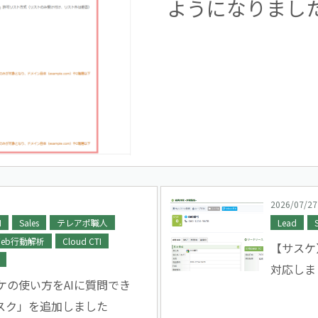
ようになりまし
2026/07/27
I
Sales
テレアポ職人
Lead
eb行動解析
Cloud CTI
【サスケ
対応しま
ケの使い方をAIに質問でき
デスク」を追加しました