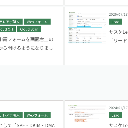
2026/07/13
テレアポ職人
Webフォーム
Lead
loud CTI
Cloud Scan
サスケL
申請フォームを画面右上の
「リード
から開けるようになりまし
2024/01/17
テレアポ職人
Webフォーム
Lead
して「SPF・DKIM・DMA
サスケL