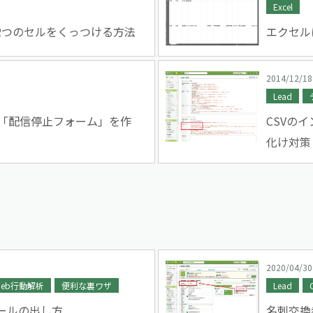
Excel
2つのセルをくっつける方法
エクセル
2014/12/18
Lead
で「配信停止フォーム」を作
CSVの
化け対策
2020/04/30
eb行動解析
便利な裏ワザ
Lead
ールの出し方
名刺交換