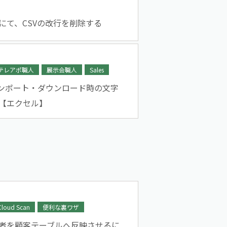
にて、CSVの改行を削除する
テレアポ職人
展示会職人
Sales
インポート・ダウンロード時の文字
【エクセル】
Cloud Scan
便利な裏ワザ
者を顧客テーブルへ反映させるに