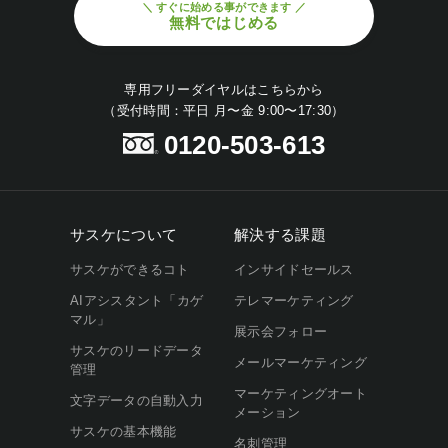
＼ すぐに始める事ができます ／
無料ではじめる
専用フリーダイヤルはこちらから
（受付時間：平日 月〜金 9:00〜17:30）
0120-503-613
サスケについて
解決する課題
サスケができるコト
インサイドセールス
AIアシスタント「カゲ
テレマーケティング
マル」
展示会フォロー
サスケのリードデータ
メールマーケティング
管理
マーケティングオート
文字データの自動入力
メーション
サスケの基本機能
名刺管理