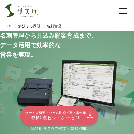
TOP
解決する課題
名刺管理
名刺管理から見込み顧客育成まで、
データ活用で効率的な
営業を実現。
サービス概要・ツール比較・導入事例集
資料3点セットを一括DL
無料版サスケで試す・新規作成