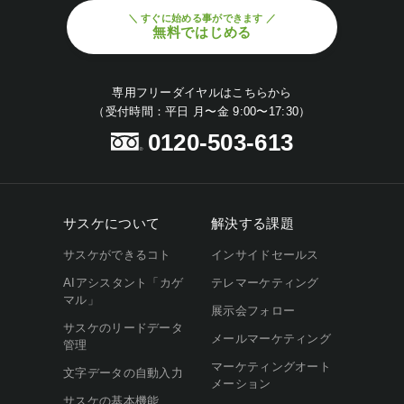
＼ すぐに始める事ができます ／
無料ではじめる
専用フリーダイヤルはこちらから
（受付時間：平日 月〜金 9:00〜17:30）
0120-503-613
サスケについて
解決する課題
サスケができるコト
インサイドセールス
AIアシスタント「カゲ
テレマーケティング
マル」
展示会フォロー
サスケのリードデータ
メールマーケティング
管理
マーケティングオート
文字データの自動入力
メーション
サスケの基本機能