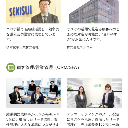
コロナ禍でも継続活用し、効率的
サスケの活用で見込み顧客へのこ
な展示会の運営に成功していま
まめな対応が可能に。"使いやす
す。
さ"がお気に入りです。
積水化学工業株式会社
株式会社エルコム
顧客管理/営業管理（CRM/SFA）
結果的に成約率が30％から40～4
テレマーケティングやメール配信
5％に。徹底したリード管理、案
にサスケを活用。徹底したリード
件管理が大きな成果につながりま
管理が、売上成長率150％に一助