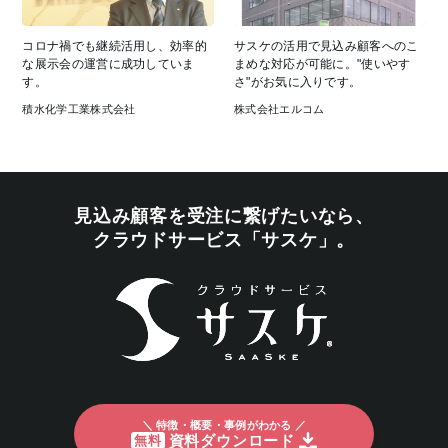
コロナ禍でも継続活用し、効率的
サスケの活用で見込み顧客へのこ
な展示会の運営に成功していま
まめな対応が可能に。"使いやす
す。
さ"がお気に入りです。
積水化学工業株式会社
株式会社エルコム
見込み顧客を受注に繋げたいなら、
クラウドサービス「サスケ」。
＼ 特徴・概要・事例がわかる ／
資料ダウンロード
無料