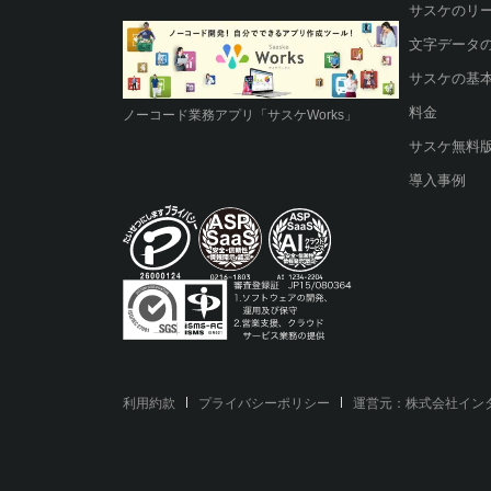
サスケのリ
文字データ
サスケの基
料金
ノーコード業務アプリ「サスケWorks」
サスケ無料
導入事例
利用約款
プライバシーポリシー
運営元：
株式会社イン