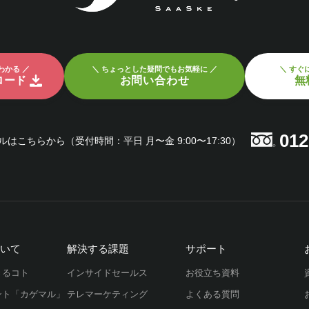
わかる ／
＼ ちょっとした疑問でもお気軽に ／
＼ すぐ
ロード
お問い合わせ
無
012
ルはこちらから
（受付時間：平日 月〜金 9:00〜17:30）
ついて
解決する課題
サポート
きるコト
インサイドセールス
お役立ち資料
ント「カゲマル」
テレマーケティング
よくある質問