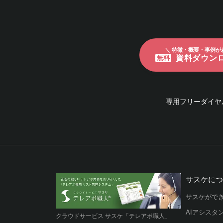
＼ 特徴・概要・事例が
資料ダウン
無料
専用フリーダイヤ
サスケに
サスケがで
AIアシスタ
クラウドサービス サスケ「テレアポ職人」