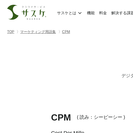
サスケとは
機能
料金
解決する課
TOP
マーケティング用語集
CPM
デジ
CPM
( 読み：シーピーシー )
Cost Per Mille