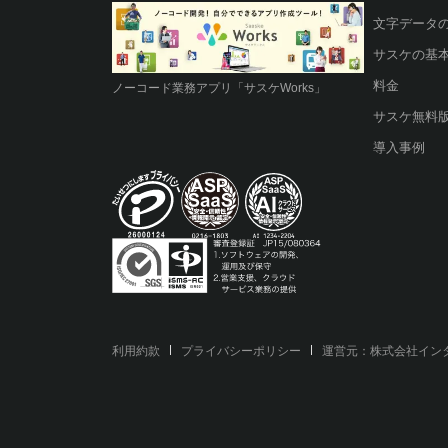
文字データ
サスケの基
料金
ノーコード業務アプリ「サスケWorks」
サスケ無料
導入事例
利用約款
プライバシーポリシー
運営元：
株式会社イン