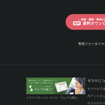
＼ 特徴・概要・事例が
資料ダウン
無料
専用フリーダイヤ
サスケに
サスケがで
AIアシスタ
クラウドサービス サスケ「テレアポ職人」
サスケのリ