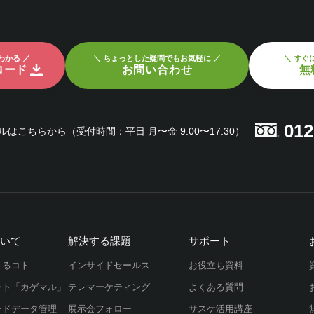
わかる ／
＼ ちょっとした疑問でもお気軽に ／
＼ すぐ
ロード
お問い合わせ
無
012
ルはこちらから
（受付時間：平日 月〜金 9:00〜17:30）
ついて
解決する課題
サポート
きるコト
インサイドセールス
お役立ち資料
ント「カゲマル」
テレマーケティング
よくある質問
ードデータ管理
展示会フォロー
サスケ活用講座