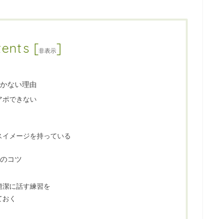
tents
[
]
非表示
かない理由
アポできない
スイメージを持っている
のコツ
簡潔に話す練習を
ておく