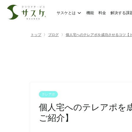
サスケとは
機能
料金
解決する課
トップ
ブログ
個人宅へのテレアポを成功させるコツ【
テレアポ
個人宅へのテレアポを
ご紹介】