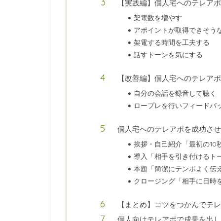
【実践編】個人宅へのテレアポ
架電数を増やす
アポイントが取得できそう
架電する時間を工夫する
話すトーンを気にする
【改善編】個人宅へのテレアポ
自分の会話を録音して聴く
ロープレを行いフィードバ
個人宅へのテレアポを成功させ
挨拶・自己紹介「最初の10
導入「相手を引き付けるト
本題「簡潔にテンポよく伝
クロージング「相手に日時
【まとめ】コツをつかんでテレ
個人向けテレアポで成果を出し