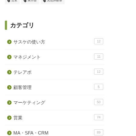
営業
展示会
見込み顧客
カテゴリ
サスケの使い方
12
マネジメント
11
テレアポ
12
顧客管理
5
マーケティング
50
営業
74
MA・SFA・CRM
89