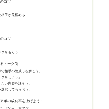
のコツ
な相手か見極める
のコツ
ックをもらう
るトーク例
秒で相手の警戒心を解こう」
ークをしよう」
えたい内容を話そう」
を選択してもらおう」
アポの成功率を上げよう！
たいなら、サスケ