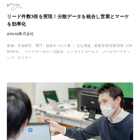
リード件数3倍を実現！分散データを統合し営業とマーケ
を効率化
glassy株式会社
業種：
学術研究、専門・技術サービス業
/
主な用途：
顧客管理/営業管理（CR
M/SFA）、リードデータの一元統合、インサイドセールス、メールマーケティ
ング、セミナー