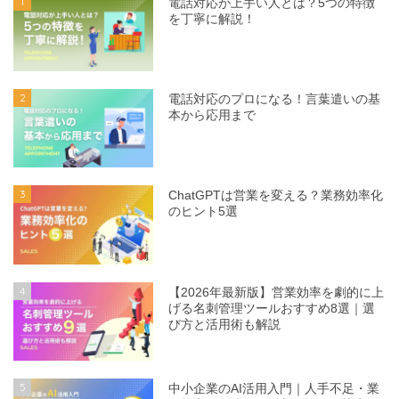
1
電話対応が上手い人とは？5つの特徴
を丁寧に解説！
2
電話対応のプロになる！言葉遣いの基
本から応用まで
3
ChatGPTは営業を変える？業務効率化
のヒント5選
4
【2026年最新版】営業効率を劇的に上
げる名刺管理ツールおすすめ8選｜選
び方と活用術も解説
5
中小企業のAI活用入門｜人手不足・業