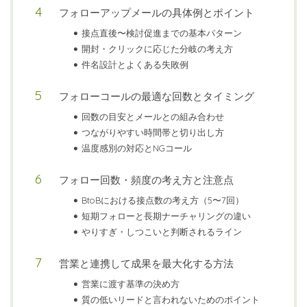
フォローアップメールの具体例とポイント
接点直後〜検討促進までの基本パターン
開封・クリックに応じた分岐の考え方
件名設計とよくある失敗例
フォローコールの最適な回数とタイミング
回数の目安とメールとの組み合わせ
つながりやすい時間帯と切り出し方
温度感別の対応とNGコール
フォロー回数・頻度の考え方と注意点
BtoBにおける接点数の考え方（5〜7回）
短期フォローと長期ナーチャリングの違い
やりすぎ・しつこいと判断されるライン
営業と連携して成果を最大化する方法
営業に渡す基準の決め方
質の低いリードと言われないためのポイント