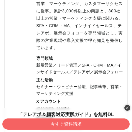
営業、マーケティング、カスタマーサクセス
に従事。累計3,000件以上の商談と、300社
以上の営業・マーケティング支援に関わる。
SFA・CRM・MA、インサイドセールス、テ
レアポ、展示会フォローを専門領域とし、実
際の営業現場や導入支援で得た知見を発信し
ています。
専門領域
新規営業／リード管理／SFA・CRM・MA／イ
ンサイドセールス／テレアポ／展示会フォロー
主な活動
セミナー・ウェビナー登壇、記事執筆、営業・
マーケティング支援
X アカウント
@shibata_saaske
「テレアポ＆顧客対応実践ガイド」を無料DL
取材記事
今すぐ資料請求
BOXIL SaaS マガジン