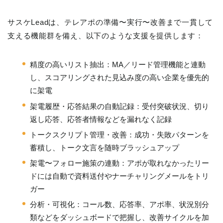
サスケLeadは、テレアポの準備〜実行〜改善まで一貫して
支える機能群を備え、以下のような支援を提供します：
精度の高いリスト抽出：MA／リード管理機能と連動
し、スコアリングされた見込み度の高い企業を優先的
に架電
架電履歴・応答結果の自動記録：受付突破状況、切り
返し応答、応答者情報などを漏れなく記録
トークスクリプト管理・改善：成功・失敗パターンを
蓄積し、トーク文言を随時ブラッシュアップ
架電〜フォロー施策の連動：アポが取れなかったリー
ドには自動で資料送付やナーチャリングメールをトリ
ガー
分析・可視化：コール数、応答率、アポ率、状況別分
類などをダッシュボードで把握し、改善サイクルを加