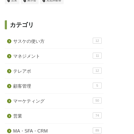
営業
展示会
見込み顧客
カテゴリ
サスケの使い方
12
マネジメント
11
テレアポ
12
顧客管理
5
マーケティング
50
営業
74
MA・SFA・CRM
89