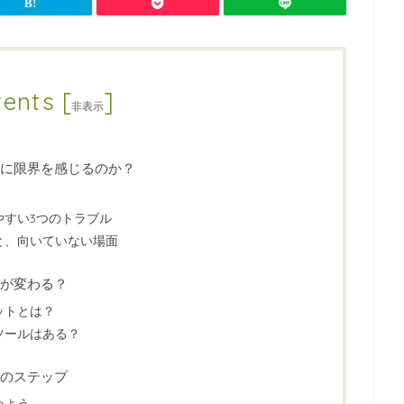
tents
[
]
非表示
に限界を感じるのか？
やすい3つのトラブル
と、向いていない場面
が変わる？
ットとは？
ツールはある？
のステップ
めよう