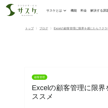
サスケとは
機能
料金
解決する課
トップ
ブログ
Excelの顧客管理に限界を感じたら？ク
顧客管理
Excelの顧客管理に
ススメ