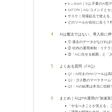
b→dash｜SQL不要のAI
SATORI｜AIレコメンド
サスケ｜現場起点で使える、
どのツールが自社に合う？
AIは魔法ではない。導入前に
① 過去のデータがなければ
② 社内の運用体制・リテラ
③「AIに任せる範囲」と「
よくある質問（FAQ）
Q1：AI付きのMAツールは
Q2：少人数のマーケチーム
Q3：AIの結果は本当に信
まとめ｜AIはMA運用の“加速
「やるべきことが見える」こ
「課題が明確な会社」ほど、