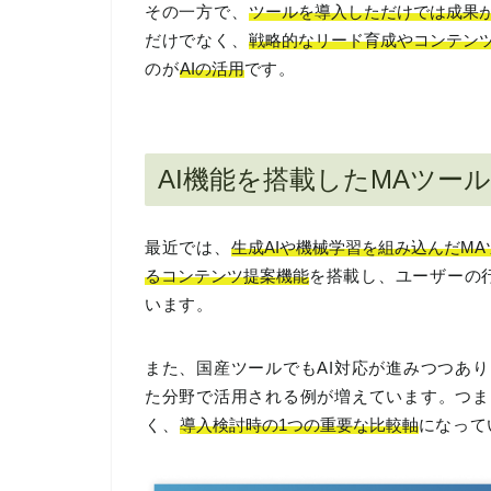
その一方で、
ツールを導入しただけでは成果
だけでなく、
戦略的なリード育成やコンテン
のが
AIの活用
です。
AI機能を搭載したMAツー
最近では、
生成AIや機械学習を組み込んだMA
るコンテンツ提案機能
を搭載し、ユーザーの
います。
また、国産ツールでもAI対応が進みつつあり
た分野で活用される例が増えています。つま
く、
導入検討時の1つの重要な比較軸
になって