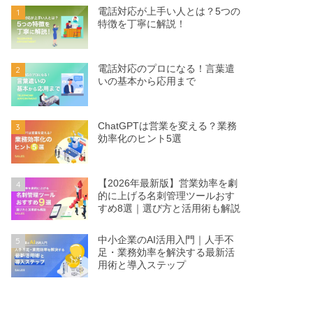
電話対応が上手い人とは？5つの
1
特徴を丁寧に解説！
電話対応のプロになる！言葉遣
2
いの基本から応用まで
ChatGPTは営業を変える？業務
3
効率化のヒント5選
【2026年最新版】営業効率を劇
4
的に上げる名刺管理ツールおす
すめ8選｜選び方と活用術も解説
中小企業のAI活用入門｜人手不
5
足・業務効率を解決する最新活
用術と導入ステップ