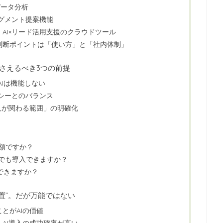
型データ分析
とセグメント提案機能
AI×リード活用支援のクラウドツール
判断ポイントは「使い方」と「社内体制」
押さえるべき3つの前提
AIは機能しない
シーとのバランス
人が関わる範囲」の明確化
高額ですか？
でも導入できますか？
頼できますか？
装置”。だが万能ではない
とがAIの価値
AI導入の成功確率が高い