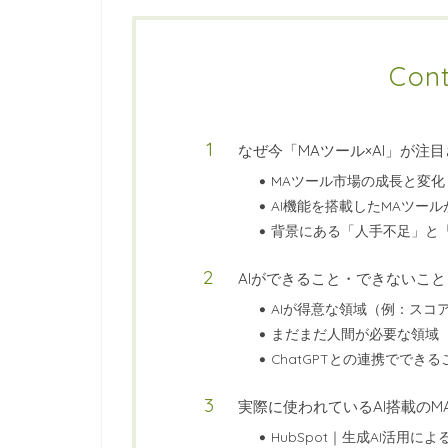
Con
なぜ今「MAツール×AI」が注
MAツール市場の成長と変化
AI機能を搭載したMAツー
背景にある「人手不足」と
AIができること・できないこと
AIが得意な領域（例：スコ
まだまだ人間が必要な領域
ChatGPTとの連携ででき
実際に使われているAI搭載のM
HubSpot｜生成AI活用