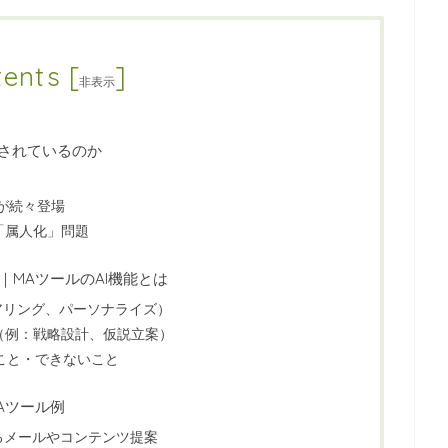
tents
[
]
非表示
目されているのか
ルが続々登場
「属人化」問題
｜MAツールのAI機能とは
アリング、パーソナライズ）
（例：戦略設計、仮説立案）
ること・できないこと
Aツール例
によるメールやコンテンツ提案