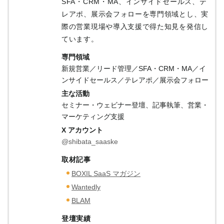
SFA・CRM・MA、インサイドセールス、テ
レアポ、展示会フォローを専門領域とし、実
際の営業現場や導入支援で得た知見を発信し
ています。
専門領域
新規営業／リード管理／SFA・CRM・MA／イ
ンサイドセールス／テレアポ／展示会フォロー
主な活動
セミナー・ウェビナー登壇、記事執筆、営業・
マーケティング支援
X アカウント
@shibata_saaske
取材記事
BOXIL SaaS マガジン
Wantedly
BLAM
登壇実績