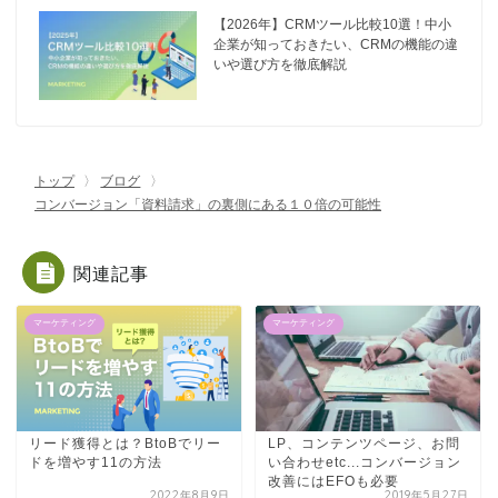
【2026年】CRMツール比較10選！中小
企業が知っておきたい、CRMの機能の違
いや選び方を徹底解説
トップ
ブログ
コンバージョン「資料請求」の裏側にある１０倍の可能性
関連記事
マーケティング
マーケティング
リード獲得とは？BtoBでリー
LP、コンテンツページ、お問
ドを増やす11の方法
い合わせetc...コンバージョン
改善にはEFOも必要
2022年8月9日
2019年5月27日