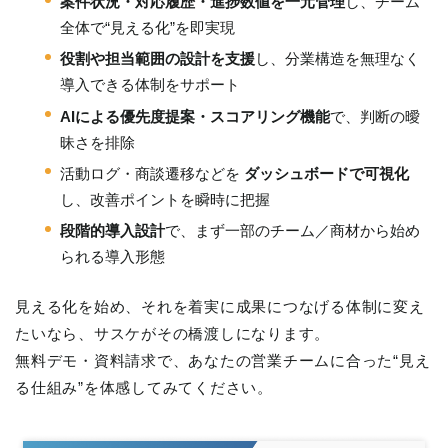
案件状況・対応履歴・進捗数値を一元管理
し、チーム
全体で“見える化”を即実現
役割や担当範囲の設計を支援
し、分業構造を無理なく
導入できる体制をサポート
AIによる優先度提案・スコアリング機能
で、判断の曖
昧さを排除
活動ログ・商談遷移などを
ダッシュボードで可視化
し、改善ポイントを瞬時に把握
段階的導入設計
で、まず一部のチーム／商材から始め
られる導入形態
見える化を始め、それを着実に成果につなげる体制に変え
たいなら、サスケがその橋渡しになります。
無料デモ・資料請求で、あなたの営業チームに合った“見え
る仕組み”を体感してみてください。