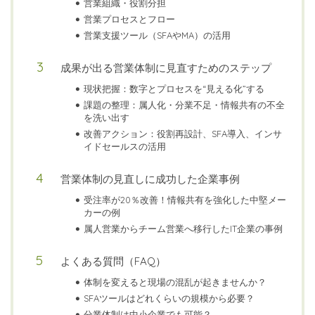
営業組織・役割分担
営業プロセスとフロー
営業支援ツール（SFAやMA）の活用
成果が出る営業体制に見直すためのステップ
現状把握：数字とプロセスを“見える化”する
課題の整理：属人化・分業不足・情報共有の不全
を洗い出す
改善アクション：役割再設計、SFA導入、インサ
イドセールスの活用
営業体制の見直しに成功した企業事例
受注率が20％改善！情報共有を強化した中堅メー
カーの例
属人営業からチーム営業へ移行したIT企業の事例
よくある質問（FAQ）
体制を変えると現場の混乱が起きませんか？
SFAツールはどれくらいの規模から必要？
分業体制は中小企業でも可能？