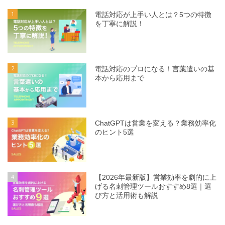
1
電話対応が上手い人とは？5つの特徴
を丁寧に解説！
2
電話対応のプロになる！言葉遣いの基
本から応用まで
3
ChatGPTは営業を変える？業務効率化
のヒント5選
4
【2026年最新版】営業効率を劇的に上
げる名刺管理ツールおすすめ8選｜選
び方と活用術も解説