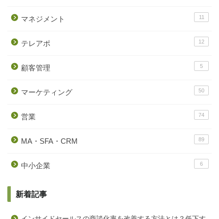
11
マネジメント
12
テレアポ
5
顧客管理
50
マーケティング
74
営業
89
MA・SFA・CRM
6
中小企業
新着記事
インサイドセールスの商談化率を改善する方法とは？低下す