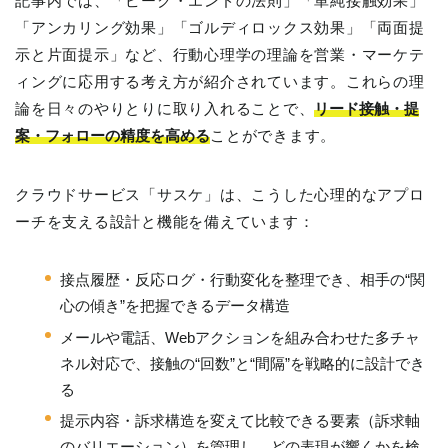
記事内では、「ピーク・エンドの法則」「単純接触効果」
「アンカリング効果」「ゴルディロックス効果」「両面提
示と片面提示」など、行動心理学の理論を営業・マーケテ
ィングに応用する考え方が紹介されています。これらの理
論を日々のやりとりに取り入れることで、
リード接触・提
案・フォローの精度を高める
ことができます。
クラウドサービス「サスケ」は、こうした心理的なアプロ
ーチを支える設計と機能を備えています：
接点履歴・反応ログ・行動変化を整理でき、相手の“関
心の傾き”を把握できるデータ構造
メールや電話、Webアクションを組み合わせた多チャ
ネル対応で、接触の“回数”と“間隔”を戦略的に設計でき
る
提示内容・訴求構造を変えて比較できる要素（訴求軸
のバリエーション）を管理し、どの表現が響くかを検