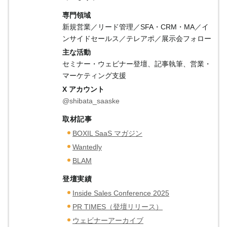
専門領域
新規営業／リード管理／SFA・CRM・MA／イ
ンサイドセールス／テレアポ／展示会フォロー
主な活動
セミナー・ウェビナー登壇、記事執筆、営業・
マーケティング支援
X アカウント
@shibata_saaske
取材記事
BOXIL SaaS マガジン
Wantedly
BLAM
登壇実績
Inside Sales Conference 2025
PR TIMES（登壇リリース）
ウェビナーアーカイブ