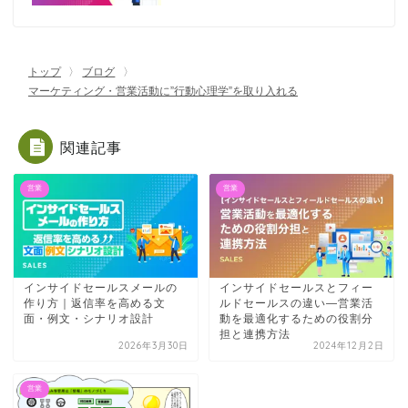
トップ
ブログ
マーケティング・営業活動に”行動心理学”を取り入れる
関連記事
営業
営業
インサイドセールスメールの
インサイドセールスとフィー
作り方｜返信率を高める文
ルドセールスの違い—営業活
面・例文・シナリオ設計
動を最適化するための役割分
担と連携方法
2026年3月30日
2024年12月2日
営業