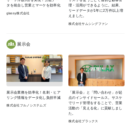
リード件数3倍を実現！分散デー
サスケを使うことで適切な顧客管
タを統合し営業とマーケを効率化
理・活用ができるように。結果、
リードデータが1年に2万件以上増
glassy株式会社
えました。
株式会社サムシングファン
展示会
展示会業務を効率化！名刺・ヒア
「展示会」と「問い合わせ」が起
リング情報をデータ化し負担半減
点のインサイドセールス。サスケ
でリード管理をすることで、営業
株式会社フルノシステムズ
活動の「見える化」に貢献しまし
た。
株式会社プラックス