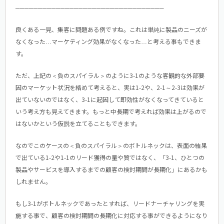
─────────────────────────────────
良くある一見、集客に問題ある例ですね。これは単純に製品のニーズが
なくなった…マーケティング効果がなくなった…と考える事もできま
す。
ただ、上記の＜負のスパイラル＞のように3-1のような客観的な外部要
因のマーケット状況を絡めて考えると、実は1-2や、2-1～2-3は効果が
出ていないのではなく、3-1に起因して即効性がなくなってきていると
いう考え方も見えてきます。もっと中長期で考えれば効果は上がるので
はないかという仮説を立てることもできます。
なのでこのケースの＜負のスパイラル＞のボトルネックは、表面の結果
で出ている1-2や1-1のリード獲得の量や質ではなく、「3-1、ひとつの
製品やサービスを導入するまでの顧客の検討期間が長期化」にあるかも
しれません。
もし3-1がボトルネックであったとすれば、リードナーチャリングを実
施する事で、顧客の検討期間の長期化に対応する事ができるようになり