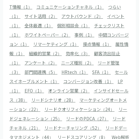
T情報（1）
コミュニケーションチャネル（1）
つらい
（1）
サイト活用（2）
アウトバウンド（2）
イベント
（1）
全体最適（1）
個別相談会（1）
チェックリスト
（1）
ホワイトペーパー（2）
事例（1）
中間コンバージ
ョン（1）
リマーケティング（1）
接点情報（1）
属性情
報（1）
組織的営業（2）
効率化（3）
顧客流出阻止
（1）
アンケート（2）
ニーズ種別（2）
リード管理
（3）
部門間連携（5）
HRtech（1）
SFA（1）
セール
スイネーブルメント（1）
コンバージョン改善（1）
LP
（1）
EFO（1）
オンライン営業（2）
インサイドセール
ス（38）
リードシナリオ（28）
マーケティングオートメ
ーション（22）
リードクオリフィケーション（24）
リー
ドジェネレーション（25）
リードのPDCA（27）
リード
チャネル（21）
リードナーチャリング（52）
リードデー
タマネジメント（44）
リードスコアリング（8）
Web解析