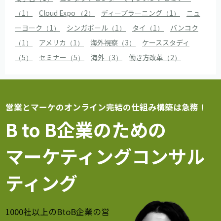
（1）
Cloud Expo （2）
ディープラーニング（1）
ニュ
ーヨーク（1）
シンガポール（1）
タイ（1）
バンコク
（1）
アメリカ（1）
海外視察（3）
ケーススタディ
（5）
セミナー（5）
海外（3）
働き方改革（2）
営業とマーケのオンライン完結の仕組み構築は急務！
B to B企業のための
マーケティングコンサル
ティング
1000社以上のBtoB企業の営