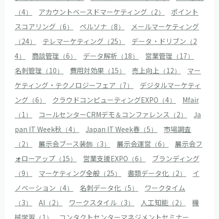
（4）
アカウントベースドマーケティング（2）
ポイント
スコアリング（6）
ペルソナ（8）
メールマーケティング
（24）
テレマーケティング（25）
データ・ドリブン（2
4）
商談管理（6）
データ解析（18）
営業管理（17）
名刺管理（10）
費用対効果（15）
売上向上（12）
マー
ケティング・テクノロジーフェア（7）
デジタルマーケティ
ング（6）
クラウドコンピューティングEXPO（4）
Mfair
（1）
コールセンターCRMデモ＆コンファレンス（2）
Ja
pan IT Week秋（4）
Japan IT Week春（5）
市場調査
（2）
展示会ブース装飾（3）
展示会運営（6）
展示会フ
ォローアップ（15）
営業支援EXPO（6）
ブランディング
（9）
マーケティング全般（25）
書類データ化（2）
イ
ノベーション（4）
名刺データ化（5）
ワークタイム
（3）
AI（2）
ワークスタイル（3）
人工知能（2）
機
械学習（1）
コンタクトセンターマネジメントセミナー