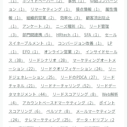
（1）
ホワイトペーパー（2）
事例（1）
中間コンバージ
ョン（1）
リマーケティング（1）
接点情報（1）
属性情
報（1）
組織的営業（2）
効率化（3）
顧客流出阻止
（1）
アンケート（2）
ニーズ種別（2）
リード管理
（3）
部門間連携（5）
HRtech（1）
SFA（1）
セール
スイネーブルメント（1）
コンバージョン改善（1）
LP
（1）
EFO（1）
オンライン営業（2）
インサイドセール
ス（38）
リードシナリオ（28）
マーケティングオートメ
ーション（22）
リードクオリフィケーション（24）
リー
ドジェネレーション（25）
リードのPDCA（27）
リード
チャネル（21）
リードナーチャリング（52）
リードデー
タマネジメント（44）
リードスコアリング（8）
Web解析
（4）
アカウントベースドマーケティング（2）
ポイント
スコアリング（6）
ペルソナ（8）
メールマーケティング
（24）
テレマーケティング（25）
データ・ドリブン（2