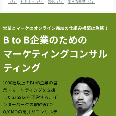
（5）
セミナー（5）
海外（3）
働き方改革（2）
営業とマーケのオンライン完結の仕組み構築は急務！
B to B企業のための
マーケティングコンサル
ティング
1000社以上のBtoB企業の営
業・マーケティングを支援
したSaaSkeを運営する、イ
ンターパークの取締役CO
O/CMOの高井がコンサルテ