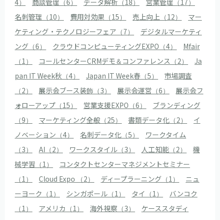
4）
商談管理（6）
データ解析（18）
営業管理（17）
名刺管理（10）
費用対効果（15）
売上向上（12）
マー
ケティング・テクノロジーフェア（7）
デジタルマーケティ
ング（6）
クラウドコンピューティングEXPO（4）
Mfair
（1）
コールセンターCRMデモ＆コンファレンス（2）
Ja
pan IT Week秋（4）
Japan IT Week春（5）
市場調査
（2）
展示会ブース装飾（3）
展示会運営（6）
展示会フ
ォローアップ（15）
営業支援EXPO（6）
ブランディング
（9）
マーケティング全般（25）
書類データ化（2）
イ
ノベーション（4）
名刺データ化（5）
ワークタイム
（3）
AI（2）
ワークスタイル（3）
人工知能（2）
機
械学習（1）
コンタクトセンターマネジメントセミナー
（1）
Cloud Expo （2）
ディープラーニング（1）
ニュ
ーヨーク（1）
シンガポール（1）
タイ（1）
バンコク
（1）
アメリカ（1）
海外視察（3）
ケーススタディ