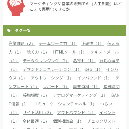
マーケティングや営業の現場でAI（人工知能）はど
こまで実用化できるか
タグ一覧
営業課題（2）
チームワーク力（1）
正確性（1）
伝える
力（1）
聴く力（1）
HTMLメール（1）
テキストメール
（1）
データクレンジング（2）
名寄せ（1）
行動心理学
（1）
デマンドジェネレーション（1）
seo（1）
インハ
ウス（1）
アウトソーシング（1）
インバウンド（1）
テ
ンプレート（1）
レポート（1）
調査資料（1）
接触時間
（1）
接触頻度（1）
アナログマーケティング（1）
BAN
T情報（1）
コミュニケーションチャネル（1）
つらい
（1）
サイト活用（2）
アウトバウンド（2）
イベント
（1）
全体最適（1）
個別相談会（1）
チェックリスト