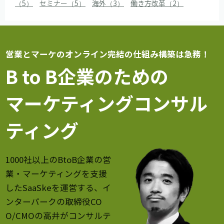
（5）
セミナー（5）
海外（3）
働き方改革（2）
営業とマーケのオンライン完結の仕組み構築は急務！
B to B企業のための
マーケティングコンサル
ティング
1000社以上のBtoB企業の営
業・マーケティングを支援
したSaaSkeを運営する、イ
ンターパークの取締役CO
O/CMOの高井がコンサルテ