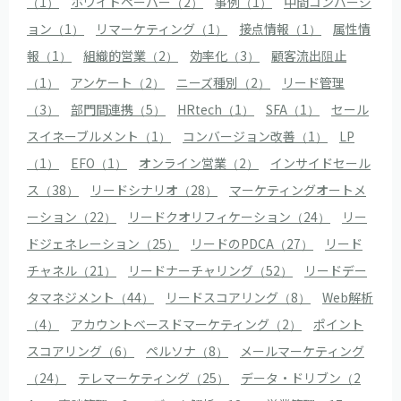
（1）
ホワイトペーパー（2）
事例（1）
中間コンバージ
ョン（1）
リマーケティング（1）
接点情報（1）
属性情
報（1）
組織的営業（2）
効率化（3）
顧客流出阻止
（1）
アンケート（2）
ニーズ種別（2）
リード管理
（3）
部門間連携（5）
HRtech（1）
SFA（1）
セール
スイネーブルメント（1）
コンバージョン改善（1）
LP
（1）
EFO（1）
オンライン営業（2）
インサイドセール
ス（38）
リードシナリオ（28）
マーケティングオートメ
ーション（22）
リードクオリフィケーション（24）
リー
ドジェネレーション（25）
リードのPDCA（27）
リード
チャネル（21）
リードナーチャリング（52）
リードデー
タマネジメント（44）
リードスコアリング（8）
Web解析
（4）
アカウントベースドマーケティング（2）
ポイント
スコアリング（6）
ペルソナ（8）
メールマーケティング
（24）
テレマーケティング（25）
データ・ドリブン（2