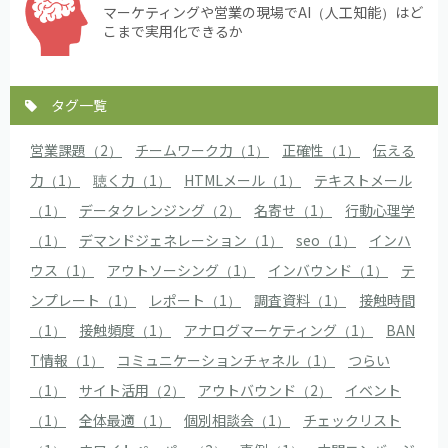
マーケティングや営業の現場でAI（人工知能）はど
こまで実用化できるか
タグ一覧
営業課題（2）
チームワーク力（1）
正確性（1）
伝える
力（1）
聴く力（1）
HTMLメール（1）
テキストメール
（1）
データクレンジング（2）
名寄せ（1）
行動心理学
（1）
デマンドジェネレーション（1）
seo（1）
インハ
ウス（1）
アウトソーシング（1）
インバウンド（1）
テ
ンプレート（1）
レポート（1）
調査資料（1）
接触時間
（1）
接触頻度（1）
アナログマーケティング（1）
BAN
T情報（1）
コミュニケーションチャネル（1）
つらい
（1）
サイト活用（2）
アウトバウンド（2）
イベント
（1）
全体最適（1）
個別相談会（1）
チェックリスト