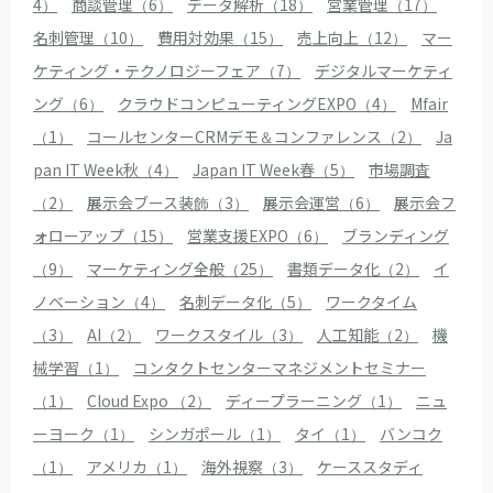
4）
商談管理（6）
データ解析（18）
営業管理（17）
名刺管理（10）
費用対効果（15）
売上向上（12）
マー
ケティング・テクノロジーフェア（7）
デジタルマーケティ
ング（6）
クラウドコンピューティングEXPO（4）
Mfair
（1）
コールセンターCRMデモ＆コンファレンス（2）
Ja
pan IT Week秋（4）
Japan IT Week春（5）
市場調査
（2）
展示会ブース装飾（3）
展示会運営（6）
展示会フ
ォローアップ（15）
営業支援EXPO（6）
ブランディング
（9）
マーケティング全般（25）
書類データ化（2）
イ
ノベーション（4）
名刺データ化（5）
ワークタイム
（3）
AI（2）
ワークスタイル（3）
人工知能（2）
機
械学習（1）
コンタクトセンターマネジメントセミナー
（1）
Cloud Expo （2）
ディープラーニング（1）
ニュ
ーヨーク（1）
シンガポール（1）
タイ（1）
バンコク
（1）
アメリカ（1）
海外視察（3）
ケーススタディ