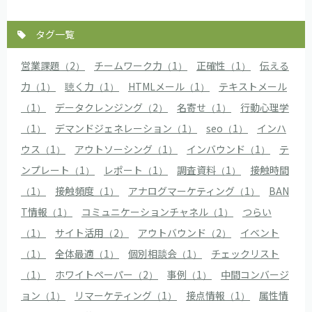
タグ一覧
営業課題（2）
チームワーク力（1）
正確性（1）
伝える
力（1）
聴く力（1）
HTMLメール（1）
テキストメール
（1）
データクレンジング（2）
名寄せ（1）
行動心理学
（1）
デマンドジェネレーション（1）
seo（1）
インハ
ウス（1）
アウトソーシング（1）
インバウンド（1）
テ
ンプレート（1）
レポート（1）
調査資料（1）
接触時間
（1）
接触頻度（1）
アナログマーケティング（1）
BAN
T情報（1）
コミュニケーションチャネル（1）
つらい
（1）
サイト活用（2）
アウトバウンド（2）
イベント
（1）
全体最適（1）
個別相談会（1）
チェックリスト
（1）
ホワイトペーパー（2）
事例（1）
中間コンバージ
ョン（1）
リマーケティング（1）
接点情報（1）
属性情