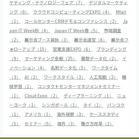
ケティング・テクノロジーフェア（7）
デジタルマーケティ
ング（6）
クラウドコンピューティングEXPO（4）
Mfair
（1）
コールセンターCRMデモ＆コンファレンス（2）
Ja
pan IT Week秋（4）
Japan IT Week春（5）
市場調査
（2）
展示会ブース装飾（3）
展示会運営（6）
展示会フ
ォローアップ（15）
営業支援EXPO（6）
ブランディング
（9）
マーケティング全般（25）
書類データ化（2）
イ
ノベーション（4）
名刺データ化（5）
ワークタイム
（3）
AI（2）
ワークスタイル（3）
人工知能（2）
機
械学習（1）
コンタクトセンターマネジメントセミナー
（1）
Cloud Expo （2）
ディープラーニング（1）
ニュ
ーヨーク（1）
シンガポール（1）
タイ（1）
バンコク
（1）
アメリカ（1）
海外視察（3）
ケーススタディ
（5）
セミナー（5）
海外（3）
働き方改革（2）