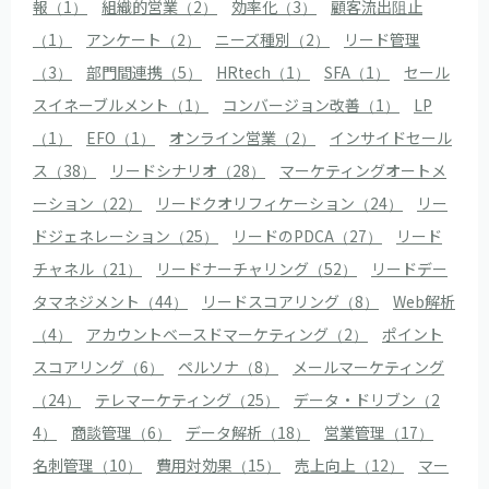
報（1）
組織的営業（2）
効率化（3）
顧客流出阻止
（1）
アンケート（2）
ニーズ種別（2）
リード管理
（3）
部門間連携（5）
HRtech（1）
SFA（1）
セール
スイネーブルメント（1）
コンバージョン改善（1）
LP
（1）
EFO（1）
オンライン営業（2）
インサイドセール
ス（38）
リードシナリオ（28）
マーケティングオートメ
ーション（22）
リードクオリフィケーション（24）
リー
ドジェネレーション（25）
リードのPDCA（27）
リード
チャネル（21）
リードナーチャリング（52）
リードデー
タマネジメント（44）
リードスコアリング（8）
Web解析
（4）
アカウントベースドマーケティング（2）
ポイント
スコアリング（6）
ペルソナ（8）
メールマーケティング
（24）
テレマーケティング（25）
データ・ドリブン（2
4）
商談管理（6）
データ解析（18）
営業管理（17）
名刺管理（10）
費用対効果（15）
売上向上（12）
マー