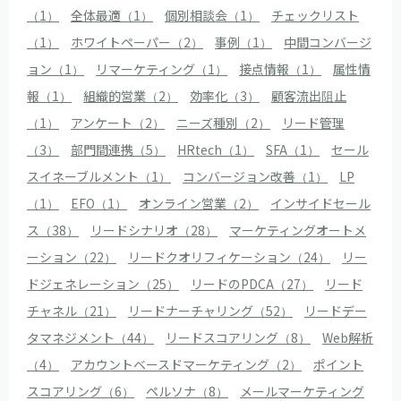
（1）
全体最適（1）
個別相談会（1）
チェックリスト
（1）
ホワイトペーパー（2）
事例（1）
中間コンバージ
ョン（1）
リマーケティング（1）
接点情報（1）
属性情
報（1）
組織的営業（2）
効率化（3）
顧客流出阻止
（1）
アンケート（2）
ニーズ種別（2）
リード管理
（3）
部門間連携（5）
HRtech（1）
SFA（1）
セール
スイネーブルメント（1）
コンバージョン改善（1）
LP
（1）
EFO（1）
オンライン営業（2）
インサイドセール
ス（38）
リードシナリオ（28）
マーケティングオートメ
ーション（22）
リードクオリフィケーション（24）
リー
ドジェネレーション（25）
リードのPDCA（27）
リード
チャネル（21）
リードナーチャリング（52）
リードデー
タマネジメント（44）
リードスコアリング（8）
Web解析
（4）
アカウントベースドマーケティング（2）
ポイント
スコアリング（6）
ペルソナ（8）
メールマーケティング