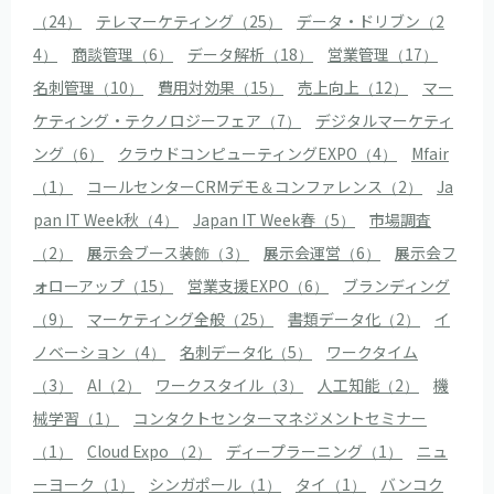
（24）
テレマーケティング（25）
データ・ドリブン（2
4）
商談管理（6）
データ解析（18）
営業管理（17）
名刺管理（10）
費用対効果（15）
売上向上（12）
マー
ケティング・テクノロジーフェア（7）
デジタルマーケティ
ング（6）
クラウドコンピューティングEXPO（4）
Mfair
（1）
コールセンターCRMデモ＆コンファレンス（2）
Ja
pan IT Week秋（4）
Japan IT Week春（5）
市場調査
（2）
展示会ブース装飾（3）
展示会運営（6）
展示会フ
ォローアップ（15）
営業支援EXPO（6）
ブランディング
（9）
マーケティング全般（25）
書類データ化（2）
イ
ノベーション（4）
名刺データ化（5）
ワークタイム
（3）
AI（2）
ワークスタイル（3）
人工知能（2）
機
械学習（1）
コンタクトセンターマネジメントセミナー
（1）
Cloud Expo （2）
ディープラーニング（1）
ニュ
ーヨーク（1）
シンガポール（1）
タイ（1）
バンコク