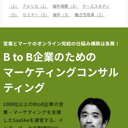
（1）
アメリカ（1）
海外視察（3）
ケーススタディ
（5）
セミナー（5）
海外（3）
働き方改革（2）
営業とマーケのオンライン完結の仕組み構築は急務！
B to B企業のための
マーケティングコンサル
ティング
1000社以上のBtoB企業の営
業・マーケティングを支援
したSaaSkeを運営する、イ
ンターパークの取締役CO