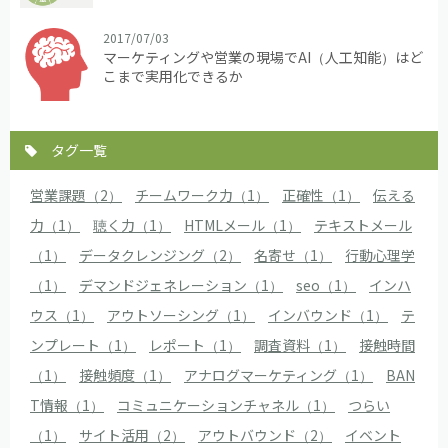
2017/07/03
マーケティングや営業の現場でAI（人工知能）はど
こまで実用化できるか
タグ一覧
営業課題（2）
チームワーク力（1）
正確性（1）
伝える
力（1）
聴く力（1）
HTMLメール（1）
テキストメール
（1）
データクレンジング（2）
名寄せ（1）
行動心理学
（1）
デマンドジェネレーション（1）
seo（1）
インハ
ウス（1）
アウトソーシング（1）
インバウンド（1）
テ
ンプレート（1）
レポート（1）
調査資料（1）
接触時間
（1）
接触頻度（1）
アナログマーケティング（1）
BAN
T情報（1）
コミュニケーションチャネル（1）
つらい
（1）
サイト活用（2）
アウトバウンド（2）
イベント