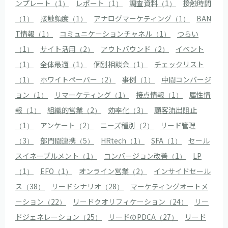
ンプレート（1）
レポート（1）
調査資料（1）
接触時間
（1）
接触頻度（1）
アナログマーケティング（1）
BAN
T情報（1）
コミュニケーションチャネル（1）
つらい
（1）
サイト活用（2）
アウトバウンド（2）
イベント
（1）
全体最適（1）
個別相談会（1）
チェックリスト
（1）
ホワイトペーパー（2）
事例（1）
中間コンバージ
ョン（1）
リマーケティング（1）
接点情報（1）
属性情
報（1）
組織的営業（2）
効率化（3）
顧客流出阻止
（1）
アンケート（2）
ニーズ種別（2）
リード管理
（3）
部門間連携（5）
HRtech（1）
SFA（1）
セール
スイネーブルメント（1）
コンバージョン改善（1）
LP
（1）
EFO（1）
オンライン営業（2）
インサイドセール
ス（38）
リードシナリオ（28）
マーケティングオートメ
ーション（22）
リードクオリフィケーション（24）
リー
ドジェネレーション（25）
リードのPDCA（27）
リード