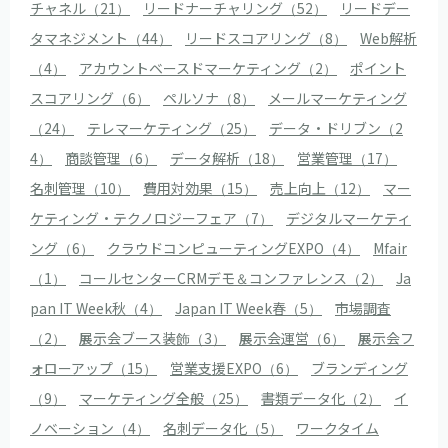
チャネル（21）
リードナーチャリング（52）
リードデー
タマネジメント（44）
リードスコアリング（8）
Web解析
（4）
アカウントベースドマーケティング（2）
ポイント
スコアリング（6）
ペルソナ（8）
メールマーケティング
（24）
テレマーケティング（25）
データ・ドリブン（2
4）
商談管理（6）
データ解析（18）
営業管理（17）
名刺管理（10）
費用対効果（15）
売上向上（12）
マー
ケティング・テクノロジーフェア（7）
デジタルマーケティ
ング（6）
クラウドコンピューティングEXPO（4）
Mfair
（1）
コールセンターCRMデモ＆コンファレンス（2）
Ja
pan IT Week秋（4）
Japan IT Week春（5）
市場調査
（2）
展示会ブース装飾（3）
展示会運営（6）
展示会フ
ォローアップ（15）
営業支援EXPO（6）
ブランディング
（9）
マーケティング全般（25）
書類データ化（2）
イ
ノベーション（4）
名刺データ化（5）
ワークタイム