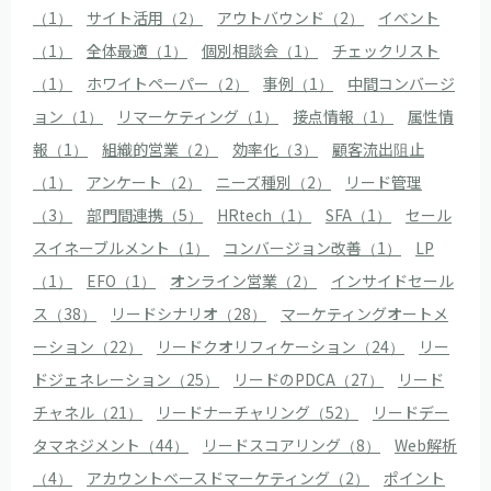
（1）
サイト活用（2）
アウトバウンド（2）
イベント
（1）
全体最適（1）
個別相談会（1）
チェックリスト
（1）
ホワイトペーパー（2）
事例（1）
中間コンバージ
ョン（1）
リマーケティング（1）
接点情報（1）
属性情
報（1）
組織的営業（2）
効率化（3）
顧客流出阻止
（1）
アンケート（2）
ニーズ種別（2）
リード管理
（3）
部門間連携（5）
HRtech（1）
SFA（1）
セール
スイネーブルメント（1）
コンバージョン改善（1）
LP
（1）
EFO（1）
オンライン営業（2）
インサイドセール
ス（38）
リードシナリオ（28）
マーケティングオートメ
ーション（22）
リードクオリフィケーション（24）
リー
ドジェネレーション（25）
リードのPDCA（27）
リード
チャネル（21）
リードナーチャリング（52）
リードデー
タマネジメント（44）
リードスコアリング（8）
Web解析
（4）
アカウントベースドマーケティング（2）
ポイント