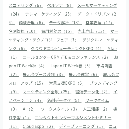
スコアリング（6）
ペルソナ（8）
メールマーケティング
（24）
テレマーケティング（25）
データ・ドリブン（2
4）
商談管理（6）
データ解析（18）
営業管理（17）
名刺管理（10）
費用対効果（15）
売上向上（12）
マー
ケティング・テクノロジーフェア（7）
デジタルマーケティ
ング（6）
クラウドコンピューティングEXPO（4）
Mfair
（1）
コールセンターCRMデモ＆コンファレンス（2）
Ja
pan IT Week秋（4）
Japan IT Week春（5）
市場調査
（2）
展示会ブース装飾（3）
展示会運営（6）
展示会フ
ォローアップ（15）
営業支援EXPO（6）
ブランディング
（9）
マーケティング全般（25）
書類データ化（2）
イ
ノベーション（4）
名刺データ化（5）
ワークタイム
（3）
AI（2）
ワークスタイル（3）
人工知能（2）
機
械学習（1）
コンタクトセンターマネジメントセミナー
（1）
Cloud Expo （2）
ディープラーニング（1）
ニュ