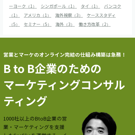
ーヨーク（1）
シンガポール（1）
タイ（1）
バンコク
（1）
アメリカ（1）
海外視察（3）
ケーススタディ
（5）
セミナー（5）
海外（3）
働き方改革（2）
営業とマーケのオンライン完結の仕組み構築は急務！
B to B企業のための
マーケティングコンサル
ティング
1000社以上のBtoB企業の営
業・マーケティングを支援