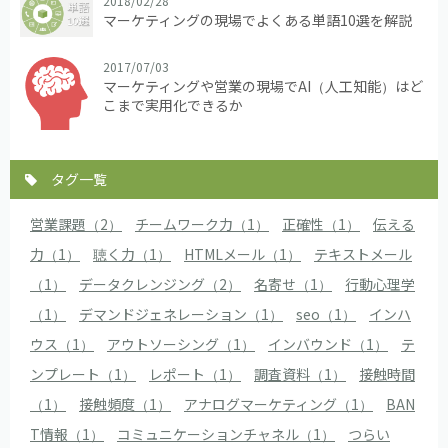
2018/02/28
マーケティングの現場でよくある単語10選を解説
2017/07/03
マーケティングや営業の現場でAI（人工知能）はど
こまで実用化できるか
タグ一覧
営業課題（2）
チームワーク力（1）
正確性（1）
伝える
力（1）
聴く力（1）
HTMLメール（1）
テキストメール
（1）
データクレンジング（2）
名寄せ（1）
行動心理学
（1）
デマンドジェネレーション（1）
seo（1）
インハ
ウス（1）
アウトソーシング（1）
インバウンド（1）
テ
ンプレート（1）
レポート（1）
調査資料（1）
接触時間
（1）
接触頻度（1）
アナログマーケティング（1）
BAN
T情報（1）
コミュニケーションチャネル（1）
つらい