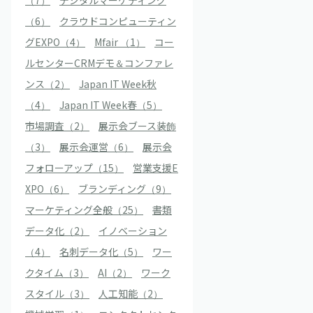
（7）
デジタルマーケティング
（6）
クラウドコンピューティン
グEXPO（4）
Mfair （1）
コー
ルセンターCRMデモ＆コンファレ
ンス（2）
Japan IT Week秋
（4）
Japan IT Week春（5）
市場調査（2）
展示会ブース装飾
（3）
展示会運営（6）
展示会
フォローアップ（15）
営業支援E
XPO（6）
ブランディング（9）
マーケティング全般（25）
書類
データ化（2）
イノベーション
（4）
名刺データ化（5）
ワー
クタイム（3）
AI（2）
ワーク
スタイル（3）
人工知能（2）