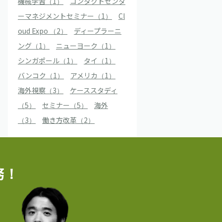
機械学習（1）
コンタクトセンタ
ーマネジメントセミナー（1）
Cl
oud Expo （2）
ディープラーニ
ング（1）
ニューヨーク（1）
シンガポール（1）
タイ（1）
バンコク（1）
アメリカ（1）
海外視察（3）
ケーススタディ
（5）
セミナー（5）
海外
（3）
働き方改革（2）
務！