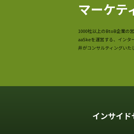
マーケテ
1000社以上のBtoB企業
aaSkeを運営する、インタ
井がコンサルティングいた
インサイド