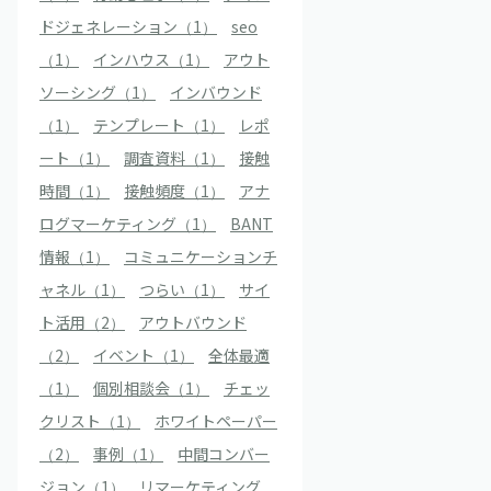
ドジェネレーション（1）
seo
（1）
インハウス（1）
アウト
ソーシング（1）
インバウンド
（1）
テンプレート（1）
レポ
ート（1）
調査資料（1）
接触
時間（1）
接触頻度（1）
アナ
ログマーケティング（1）
BANT
情報（1）
コミュニケーションチ
ャネル（1）
つらい（1）
サイ
ト活用（2）
アウトバウンド
（2）
イベント（1）
全体最適
（1）
個別相談会（1）
チェッ
クリスト（1）
ホワイトペーパー
（2）
事例（1）
中間コンバー
ジョン（1）
リマーケティング