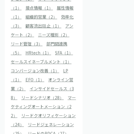
（1）
接点情報（1）
属性情報
（1）
組織的営業（2）
効率化
（3）
顧客流出阻止（1）
アン
ケート（2）
ニーズ種別（2）
リード管理（3）
部門間連携
（5）
HRtech（1）
SFA（1）
セールスイネーブルメント（1）
コンバージョン改善（1）
LP
（1）
EFO（1）
オンライン営
業（2）
インサイドセールス（3
8）
リードシナリオ（28）
マー
ケティングオートメーション（2
2）
リードクオリフィケーション
（24）
リードジェネレーション
（25）
リードのPDCA（27）