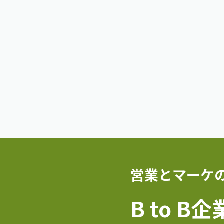
営業とマーケ
B to B