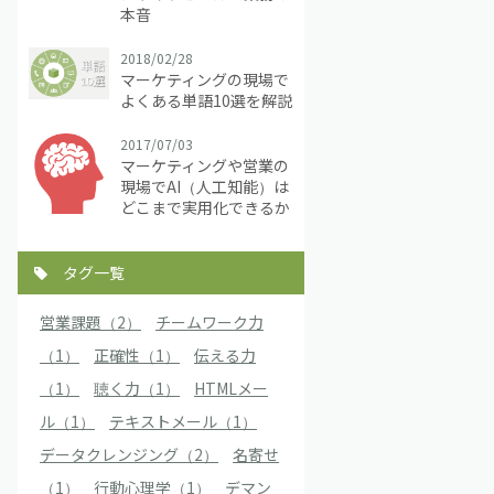
本音
2018/02/28
マーケティングの現場で
よくある単語10選を解説
2017/07/03
マーケティングや営業の
現場でAI（人工知能）は
どこまで実用化できるか
タグ一覧
営業課題（2）
チームワーク力
（1）
正確性（1）
伝える力
（1）
聴く力（1）
HTMLメー
ル（1）
テキストメール（1）
データクレンジング（2）
名寄せ
（1）
行動心理学（1）
デマン