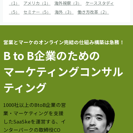
（1）
アメリカ（1）
海外視察（3）
ケーススタディ
（5）
セミナー（5）
海外（3）
働き方改革（2）
営業とマーケのオンライン完結の仕組み構築は急務！
B to B企業のための
マーケティングコンサル
ティング
1000社以上のBtoB企業の営
業・マーケティングを支援
したSaaSkeを運営する、イ
ンターパークの取締役CO