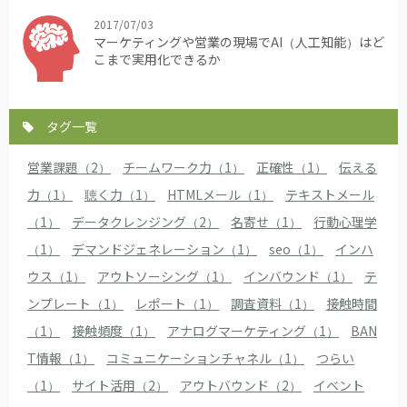
2017/07/03
マーケティングや営業の現場でAI（人工知能）はど
こまで実用化できるか
タグ一覧
営業課題（2）
チームワーク力（1）
正確性（1）
伝える
力（1）
聴く力（1）
HTMLメール（1）
テキストメール
（1）
データクレンジング（2）
名寄せ（1）
行動心理学
（1）
デマンドジェネレーション（1）
seo（1）
インハ
ウス（1）
アウトソーシング（1）
インバウンド（1）
テ
ンプレート（1）
レポート（1）
調査資料（1）
接触時間
（1）
接触頻度（1）
アナログマーケティング（1）
BAN
T情報（1）
コミュニケーションチャネル（1）
つらい
（1）
サイト活用（2）
アウトバウンド（2）
イベント