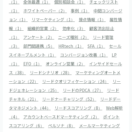
（1）
全体最適（1）
個別相談会（1）
チェックリスト
（1）
ホワイトペーパー（2）
事例（1）
中間コンバージ
ョン（1）
リマーケティング（1）
接点情報（1）
属性情
報（1）
組織的営業（2）
効率化（3）
顧客流出阻止
（1）
アンケート（2）
ニーズ種別（2）
リード管理
（3）
部門間連携（5）
HRtech（1）
SFA（1）
セール
スイネーブルメント（1）
コンバージョン改善（1）
LP
（1）
EFO（1）
オンライン営業（2）
インサイドセール
ス（38）
リードシナリオ（28）
マーケティングオートメ
ーション（22）
リードクオリフィケーション（24）
リー
ドジェネレーション（25）
リードのPDCA（27）
リード
チャネル（21）
リードナーチャリング（52）
リードデー
タマネジメント（44）
リードスコアリング（8）
Web解析
（4）
アカウントベースドマーケティング（2）
ポイント
スコアリング（6）
ペルソナ（8）
メールマーケティング