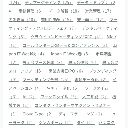
（24）
テレマーケティング（25）
データ・ドリブン（2
4）
商談管理（6）
データ解析（18）
営業管理（17）
名刺管理（10）
費用対効果（15）
売上向上（12）
マー
ケティング・テクノロジーフェア（7）
デジタルマーケティ
ング（6）
クラウドコンピューティングEXPO（4）
Mfair
（1）
コールセンターCRMデモ＆コンファレンス（2）
Ja
pan IT Week秋（4）
Japan IT Week春（5）
市場調査
（2）
展示会ブース装飾（3）
展示会運営（6）
展示会フ
ォローアップ（15）
営業支援EXPO（6）
ブランディング
（9）
マーケティング全般（25）
書類データ化（2）
イ
ノベーション（4）
名刺データ化（5）
ワークタイム
（3）
AI（2）
ワークスタイル（3）
人工知能（2）
機
械学習（1）
コンタクトセンターマネジメントセミナー
（1）
Cloud Expo （2）
ディープラーニング（1）
ニュ
ーヨーク（1）
シンガポール（1）
タイ（1）
バンコク