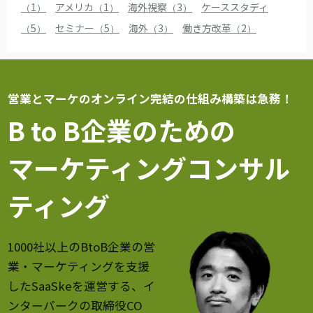
（1）
アメリカ（1）
海外視察（3）
ケーススタディ
（5）
セミナー（5）
海外（3）
働き方改革（2）
営業とマーケのオンライン完結の仕組み構築は急務！
B to B企業のための
マーケティングコンサル
ティング
1000社以上のBtoB企業の営
業・マーケティングを支援
したSaaSkeを運営する、イ
ンターパークの取締役CO