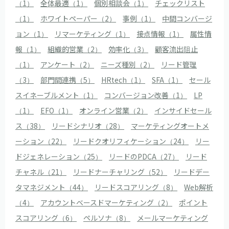
（1）
全体最適（1）
個別相談会（1）
チェックリスト
（1）
ホワイトペーパー（2）
事例（1）
中間コンバージ
ョン（1）
リマーケティング（1）
接点情報（1）
属性情
報（1）
組織的営業（2）
効率化（3）
顧客流出阻止
（1）
アンケート（2）
ニーズ種別（2）
リード管理
（3）
部門間連携（5）
HRtech（1）
SFA（1）
セール
スイネーブルメント（1）
コンバージョン改善（1）
LP
（1）
EFO（1）
オンライン営業（2）
インサイドセール
ス（38）
リードシナリオ（28）
マーケティングオートメ
ーション（22）
リードクオリフィケーション（24）
リー
ドジェネレーション（25）
リードのPDCA（27）
リード
チャネル（21）
リードナーチャリング（52）
リードデー
タマネジメント（44）
リードスコアリング（8）
Web解析
（4）
アカウントベースドマーケティング（2）
ポイント
スコアリング（6）
ペルソナ（8）
メールマーケティング