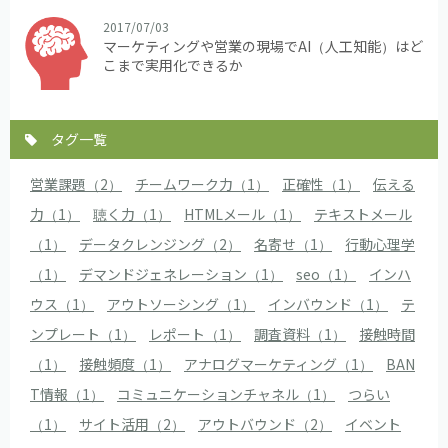
2017/07/03
マーケティングや営業の現場でAI（人工知能）はど
こまで実用化できるか
タグ一覧
営業課題（2）
チームワーク力（1）
正確性（1）
伝える
力（1）
聴く力（1）
HTMLメール（1）
テキストメール
（1）
データクレンジング（2）
名寄せ（1）
行動心理学
（1）
デマンドジェネレーション（1）
seo（1）
インハ
ウス（1）
アウトソーシング（1）
インバウンド（1）
テ
ンプレート（1）
レポート（1）
調査資料（1）
接触時間
（1）
接触頻度（1）
アナログマーケティング（1）
BAN
T情報（1）
コミュニケーションチャネル（1）
つらい
（1）
サイト活用（2）
アウトバウンド（2）
イベント