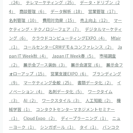
（24）
テレマーケティング（25）
データ・ドリブン（2
4）
商談管理（6）
データ解析（18）
営業管理（17）
名刺管理（10）
費用対効果（15）
売上向上（12）
マー
ケティング・テクノロジーフェア（7）
デジタルマーケティ
ング（6）
クラウドコンピューティングEXPO（4）
Mfair
（1）
コールセンターCRMデモ＆コンファレンス（2）
Ja
pan IT Week秋（4）
Japan IT Week春（5）
市場調査
（2）
展示会ブース装飾（3）
展示会運営（6）
展示会フ
ォローアップ（15）
営業支援EXPO（6）
ブランディング
（9）
マーケティング全般（25）
書類データ化（2）
イ
ノベーション（4）
名刺データ化（5）
ワークタイム
（3）
AI（2）
ワークスタイル（3）
人工知能（2）
機
械学習（1）
コンタクトセンターマネジメントセミナー
（1）
Cloud Expo （2）
ディープラーニング（1）
ニュ
ーヨーク（1）
シンガポール（1）
タイ（1）
バンコク