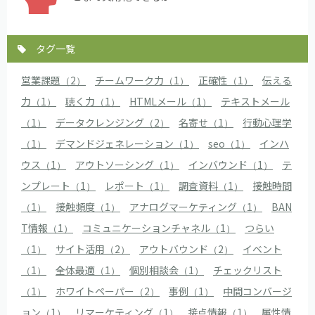
タグ一覧
営業課題（2）
チームワーク力（1）
正確性（1）
伝える
力（1）
聴く力（1）
HTMLメール（1）
テキストメール
（1）
データクレンジング（2）
名寄せ（1）
行動心理学
（1）
デマンドジェネレーション（1）
seo（1）
インハ
ウス（1）
アウトソーシング（1）
インバウンド（1）
テ
ンプレート（1）
レポート（1）
調査資料（1）
接触時間
（1）
接触頻度（1）
アナログマーケティング（1）
BAN
T情報（1）
コミュニケーションチャネル（1）
つらい
（1）
サイト活用（2）
アウトバウンド（2）
イベント
（1）
全体最適（1）
個別相談会（1）
チェックリスト
（1）
ホワイトペーパー（2）
事例（1）
中間コンバージ
ョン（1）
リマーケティング（1）
接点情報（1）
属性情