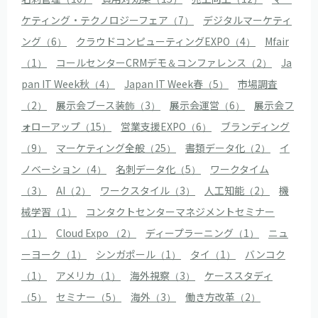
ケティング・テクノロジーフェア（7）
デジタルマーケティ
ング（6）
クラウドコンピューティングEXPO（4）
Mfair
（1）
コールセンターCRMデモ＆コンファレンス（2）
Ja
pan IT Week秋（4）
Japan IT Week春（5）
市場調査
（2）
展示会ブース装飾（3）
展示会運営（6）
展示会フ
ォローアップ（15）
営業支援EXPO（6）
ブランディング
（9）
マーケティング全般（25）
書類データ化（2）
イ
ノベーション（4）
名刺データ化（5）
ワークタイム
（3）
AI（2）
ワークスタイル（3）
人工知能（2）
機
械学習（1）
コンタクトセンターマネジメントセミナー
（1）
Cloud Expo （2）
ディープラーニング（1）
ニュ
ーヨーク（1）
シンガポール（1）
タイ（1）
バンコク
（1）
アメリカ（1）
海外視察（3）
ケーススタディ
（5）
セミナー（5）
海外（3）
働き方改革（2）