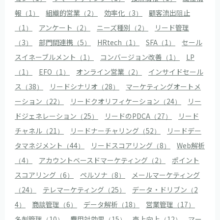
報（1）
組織的営業（2）
効率化（3）
顧客流出阻止
（1）
アンケート（2）
ニーズ種別（2）
リード管理
（3）
部門間連携（5）
HRtech（1）
SFA（1）
セール
スイネーブルメント（1）
コンバージョン改善（1）
LP
（1）
EFO（1）
オンライン営業（2）
インサイドセール
ス（38）
リードシナリオ（28）
マーケティングオートメ
ーション（22）
リードクオリフィケーション（24）
リー
ドジェネレーション（25）
リードのPDCA（27）
リード
チャネル（21）
リードナーチャリング（52）
リードデー
タマネジメント（44）
リードスコアリング（8）
Web解析
（4）
アカウントベースドマーケティング（2）
ポイント
スコアリング（6）
ペルソナ（8）
メールマーケティング
（24）
テレマーケティング（25）
データ・ドリブン（2
4）
商談管理（6）
データ解析（18）
営業管理（17）
名刺管理（10）
費用対効果（15）
売上向上（12）
マー