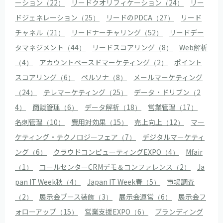
ーション（22）
リードクオリフィケーション（24）
リー
ドジェネレーション（25）
リードのPDCA（27）
リード
チャネル（21）
リードナーチャリング（52）
リードデー
タマネジメント（44）
リードスコアリング（8）
Web解析
（4）
アカウントベースドマーケティング（2）
ポイント
スコアリング（6）
ペルソナ（8）
メールマーケティング
（24）
テレマーケティング（25）
データ・ドリブン（2
4）
商談管理（6）
データ解析（18）
営業管理（17）
名刺管理（10）
費用対効果（15）
売上向上（12）
マー
ケティング・テクノロジーフェア（7）
デジタルマーケティ
ング（6）
クラウドコンピューティングEXPO（4）
Mfair
（1）
コールセンターCRMデモ＆コンファレンス（2）
Ja
pan IT Week秋（4）
Japan IT Week春（5）
市場調査
（2）
展示会ブース装飾（3）
展示会運営（6）
展示会フ
ォローアップ（15）
営業支援EXPO（6）
ブランディング