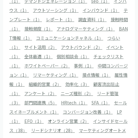
（1）
デマンドジェネレーション（1）
seo（1）
インハ
ウス（1）
アウトソーシング（1）
インバウンド（1）
テ
ンプレート（1）
レポート（1）
調査資料（1）
接触時間
（1）
接触頻度（1）
アナログマーケティング（1）
BAN
T情報（1）
コミュニケーションチャネル（1）
つらい
（1）
サイト活用（2）
アウトバウンド（2）
イベント
（1）
全体最適（1）
個別相談会（1）
チェックリスト
（1）
ホワイトペーパー（2）
事例（1）
中間コンバージ
ョン（1）
リマーケティング（1）
接点情報（1）
属性情
報（1）
組織的営業（2）
効率化（3）
顧客流出阻止
（1）
アンケート（2）
ニーズ種別（2）
リード管理
（3）
部門間連携（5）
HRtech（1）
SFA（1）
セール
スイネーブルメント（1）
コンバージョン改善（1）
LP
（1）
EFO（1）
オンライン営業（2）
インサイドセール
ス（38）
リードシナリオ（28）
マーケティングオートメ