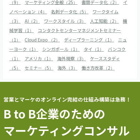
（9）
マーケティング全般（25）
書類データ化（2）
イ
ノベーション（4）
名刺データ化（5）
ワークタイム
（3）
AI（2）
ワークスタイル（3）
人工知能（2）
機
械学習（1）
コンタクトセンターマネジメントセミナー
（1）
Cloud Expo （2）
ディープラーニング（1）
ニュ
ーヨーク（1）
シンガポール（1）
タイ（1）
バンコク
（1）
アメリカ（1）
海外視察（3）
ケーススタディ
（5）
セミナー（5）
海外（3）
働き方改革（2）
営業とマーケのオンライン完結の仕組み構築は急務！
B to B企業のための
マーケティングコンサル